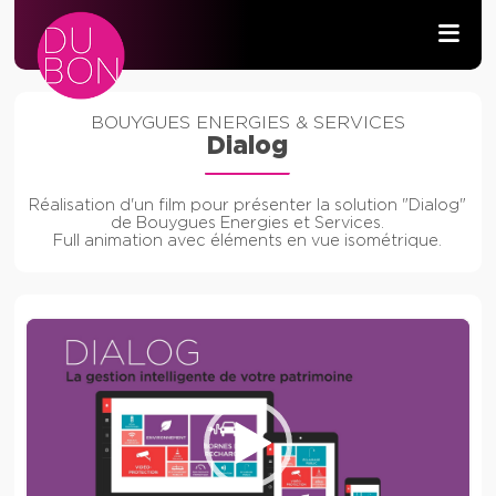
PRODUCTION AUDIOVISUELLE
BOUYGUES ENERGIES & SERVICES
Dialog
WIFI & RÉSEAU
Réalisation d'un film pour présenter la solution "Dialog"
DÉVELOPPEMENT
de Bouygues Energies et Services.
Full animation avec éléments en vue isométrique.
CONTACT
Lecteur
vidéo