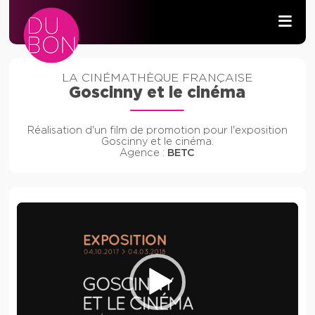
PRODUCTION AUDIOVISUELLE
LA CINÉMATHÈQUE FRANÇAISE
Goscinny et le cinéma
WIFI & RÉSEAU
Réalisation d'un film de promotion pour l'exposition
DÉVELOPPEMENT
Goscinny et le cinéma.
Agence :
BETC
CONTACT
Lecteur
vidéo