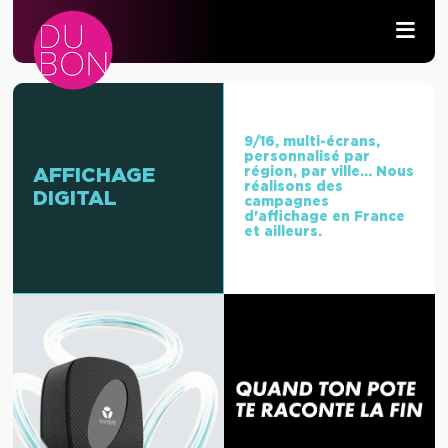
PRODUCTION AUDIOVISUELLE
WIFI & RÉSEAU
9/16, multi-écrans,
personnalisé par
région, par ville... Nous
AFFICHAGE
réalisons des
DÉVELOPPEMENT
DIGITAL
campagnes
d'affichage en France
et ailleurs.
CONTACT