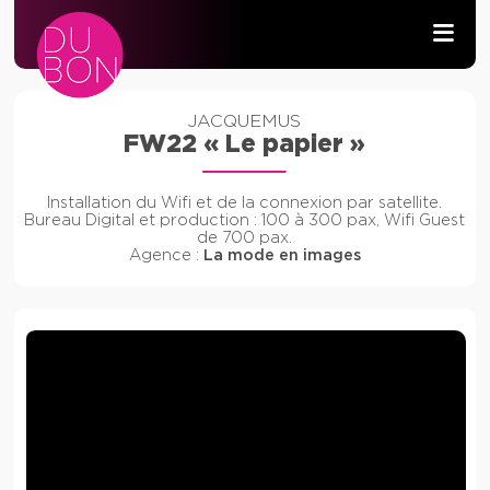
PRODUCTION AUDIOVISUELLE
JACQUEMUS
FW22 « Le papier »
WIFI & RÉSEAU
Installation du Wifi et de la connexion par satellite.
DÉVELOPPEMENT
Bureau Digital et production : 100 à 300 pax, Wifi Guest
de 700 pax.
Agence :
La mode en images
CONTACT