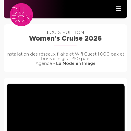
PRODUCTION AUDIOVISUELLE
LOUIS VUITTON
Women’s Cruise 2026
WIFI & RÉSEAU
Installation des réseaux filaire et Wifi Guest 1 000 pax et
DÉVELOPPEMENT
bureau digital 350 pax.
Agence -
La Mode en Image
CONTACT