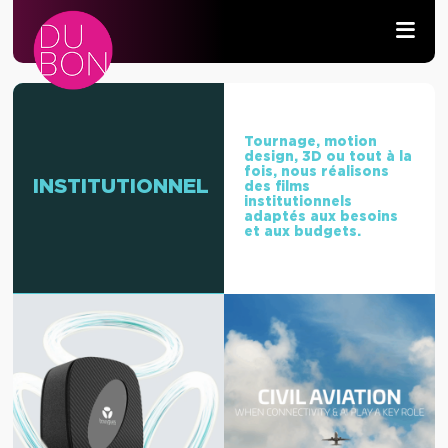
PRODUCTION AUDIOVISUELLE
WIFI & RÉSEAU
Tournage, motion
design, 3D ou tout à la
fois, nous réalisons
INSTITUTIONNEL
des films
DÉVELOPPEMENT
institutionnels
adaptés aux besoins
et aux budgets.
CONTACT