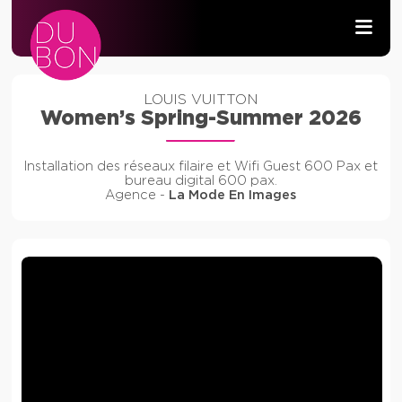
PRODUCTION AUDIOVISUELLE
LOUIS VUITTON
Women’s Spring-Summer 2026
WIFI & RÉSEAU
Installation des réseaux filaire et Wifi Guest 600 Pax et
DÉVELOPPEMENT
bureau digital 600 pax.
Agence -
La Mode En Images
CONTACT